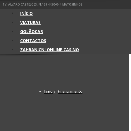
TV. ÁLVARO CASTELÕES, N.º 69 4450-044 MATOSINHOS
INÍCIO
VIATURAS
GOLÃOCAR
CONTACTOS
ZAHRANICNI ONLINE CASINO
Início
Financiamento