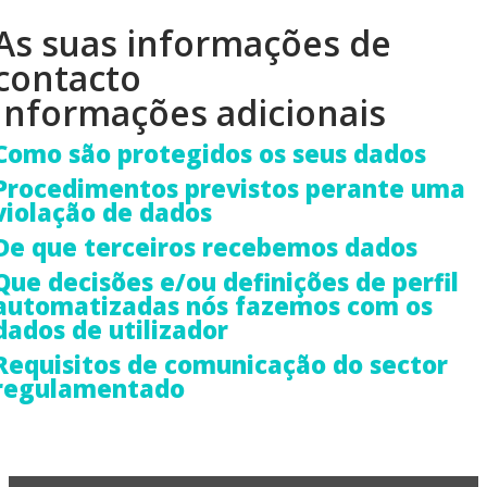
As suas informações de
contacto
Informações adicionais
Como são protegidos os seus dados
Procedimentos previstos perante uma
violação de dados
De que terceiros recebemos dados
Que decisões e/ou definições de perfil
automatizadas nós fazemos com os
dados de utilizador
Requisitos de comunicação do sector
regulamentado